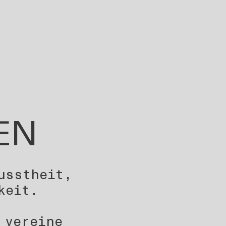
EN
usstheit,
keit.
 vereine