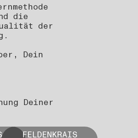
ernmethode
nd die
ualität der
g.
per, Dein
hung Deiner
S
FELDENKRAIS